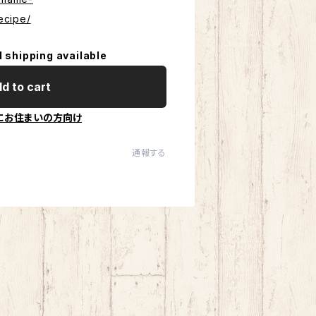
ecipe/
l shipping available
d to cart
にお住まいの方向け
通報する