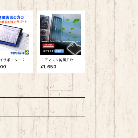
イサポーター２
エアマスク純風DIY 車
ポート器具 拡大
の吹き出し口に挿入で
100
¥1,650
0×200×30mm
きる空気清浄機フィルタ
たみ 収納簡単 持
ー
便利 傾斜台 視
い 新聞読みスタ
弱視用書見台 ハン
ー ポータブル