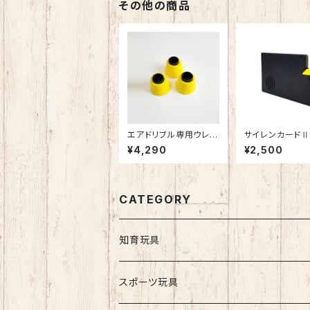
ンド 弱視用書見
その他の商品
ズフリー ポータ
エアドリブル専用ウレタ
サイレンカード
ンクッション 最新版 バ
戸に簡単取付、
¥4,290
¥2,500
スケットボール ドリブル
ーム＆補助錠で
練習 室内 静か 音が響
策 特許商品
きにくい 低騒音 自主練
リビングで練習 AirDrib
ble トレーニング用品
CATEGORY
知育玩具
スポーツ玩具