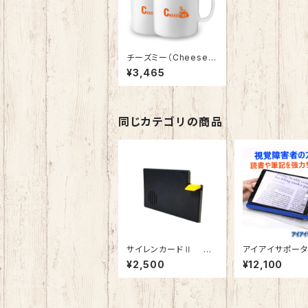
チーズミー（CheeseM
e）で手作りフレッシュチ
¥3,465
ーズを楽しもう！
同じカテゴリの商品
サイレンカードⅡ 引
アイアイサポータ
戸に簡単取付、防犯アラ
弱視サポート器具
¥2,500
¥12,100
ーム＆補助錠でW対
鏡 280×200×
策 特許商品
折りたたみ 収納
ち運び便利 傾斜
覚障がい 新聞読