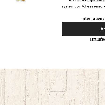
system.com/cheeseme_r
Internationa
Ad
日本国内