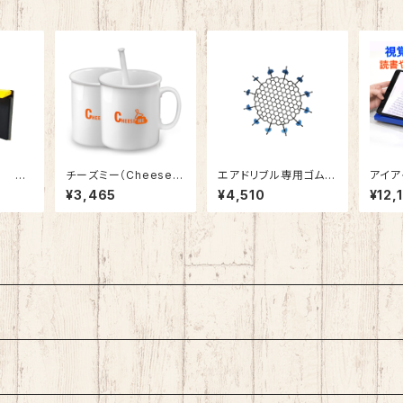
台 ハン
ブル
Ⅱ 引
チーズミー（CheeseM
エアドリブル専用ゴムネ
アイア
防犯アラ
e）で手作りフレッシュチ
ット 最新版 バスケット
弱視サ
¥3,465
¥4,510
¥12,
W対
ーズを楽しもう！
ボール ドリブル練習 室
鏡 28
内 静か 音が響きにくい
折りた
低騒音 自主練 リビング
ち運び
で練習 AirDribble トレ
覚障が
ーニング用品
ンド 
ズフリ