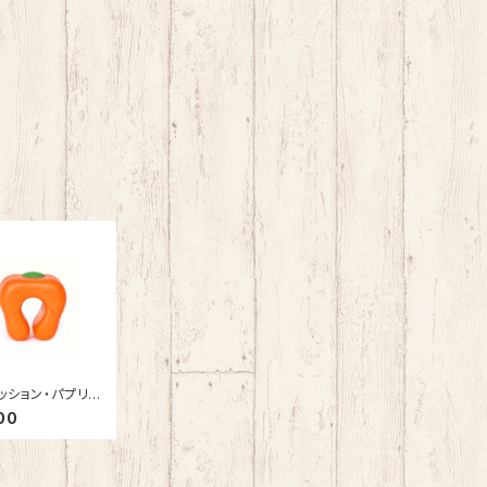
ッション・パプリカ
nge】 子供 ・ ペッ
00
安全 耐久性 が高く
 するウレタン素
適 ・ 便利なドアス
パー