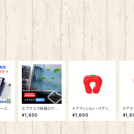
ー２
エアマスク純風DIY 車
ドアクッション・パプリカ
ドアク
 拡大
の吹き出し口に挿入で
【Red】 子供 ・ ペットの
【Ora
¥1,650
¥1,600
¥1,6
30mm
きる空気清浄機フィルタ
安全 耐久性 が高く 長
トの 
簡単 持
ー
持ち するウレタン素材
長持ち
台 視
快適 ・ 便利 なドアスト
材 快
みスタ
ッパー
トッ