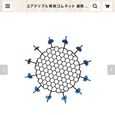
エアドリブル専用ゴムネット 最新版
バスケットボール ドリブル練習 室内
静か 音が響きにくい 低騒音 自主練
リビングで練習 AirDribble トレー
ニング用品 | 空まめマルシェ