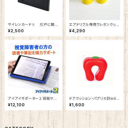
サイレンカードⅡ 引戸に簡単
エアドリブル専用ウレタンクッシ
取付、防犯アラーム＆補助錠で
ョン 最新版 バスケットボール ド
¥2,500
¥4,290
W対策 特許商品
リブル練習 室内 静か 音が響き
にくい 低騒音 自主練 リビング
で練習 AirDribble トレーニン
グ用品
アイアイサポーター２ 弱視サポ
ドアクッション・パプリカ【Red】
ート器具 拡大鏡 280×200×3
子供 ・ ペットの安全 耐久性 が
¥12,100
¥1,600
0mm 折りたたみ 収納簡単 持
高く 長持ち するウレタン素材
ち運び便利 傾斜台 視覚障がい
快適 ・ 便利 なドアストッパー
新聞読みスタンド 弱視用書見台
ハンズフリー ポータブル