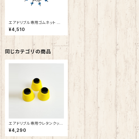
エアドリブル専用ゴムネット 最
新版 バスケットボール ドリブル
¥4,510
練習 室内 静か 音が響きにくい
低騒音 自主練 リビングで練習
AirDribble トレーニング用品
同じカテゴリの商品
エアドリブル専用ウレタンクッシ
ョン 最新版 バスケットボール ド
¥4,290
リブル練習 室内 静か 音が響き
にくい 低騒音 自主練 リビング