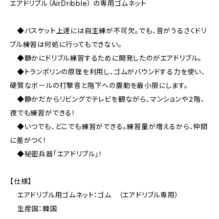
エアドリブル（AirDribble） の専用ゴムネット
◆バスケット上達には自主練が不可欠。でも、音がうるさくドリ
ブル練習は何処に行ってもできない。
◆静かにドリブル練習するために開発したのがエアドリブル。
◆トランポリンの原理を利用し、ゴムがバウンドする力を使い、
硬質なボールの打撃音と階下への震動を最小限にします。
◆静かだからリビングでテレビを観ながら、マンションや２階、
夜でも練習ができる！
◆いつでも、どこでも練習ができる。練習量が増えるから、仲間
に差がつく！
◆秘密兵器「エアドリブル」！
【仕様】
エアドリブル用ゴムネット：ゴム （エアドリブル専用）
生産国：韓国